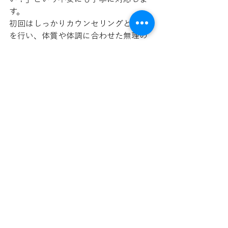
す。
初回はしっかりカウンセリングと検査
を行い、体質や体調に合わせた無理の
ない施術を行いますので、安心してご
相談ください。
◆まとめ
松本市で鍼灸をお探しなら「な
みね鍼灸整骨院」へ。
慢性的な不調や自律神経の乱れ、美容
の悩みまで、神経の流れを整えるアプ
ローチでお応えします。
鍼灸