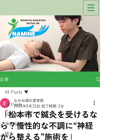
記事
All Posts
なみね鍼灸整骨院
All Posts
2025年5月15日
読了時間: 2分
「松本市で鍼灸を受けるな
交通事故治療
ら？慢性的な不調に“神経
神経系整体
鍼灸
から整える”施術を」