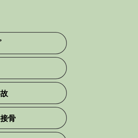
プ
事故
・接骨