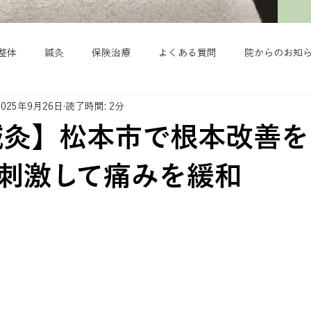
整体
鍼灸
保険治療
よくある質問
院からのお知
2025年9月26日
読了時間: 2分
鍼灸】松本市で根本改善
刺激して痛みを緩和