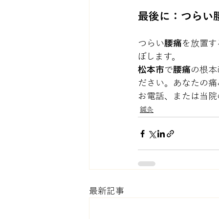
最後に：つらい
つらい
腰痛
を放置す
ぼします。
松本市
で
腰痛
の根本
ださい。あなたの痛
お電話、または当院の
鍼灸
最新記事