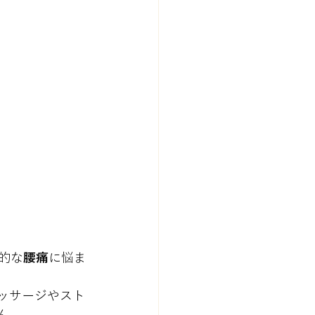
的な
腰痛
に悩ま
ッサージやスト
ん。