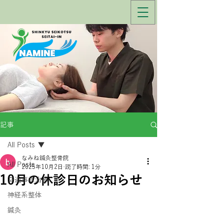
記事
All Posts
なみね鍼灸整骨院
All Posts
2025年10月2日
読了時間: 1分
10月の休診日のお知らせ
交通事故治療
神経系整体
鍼灸