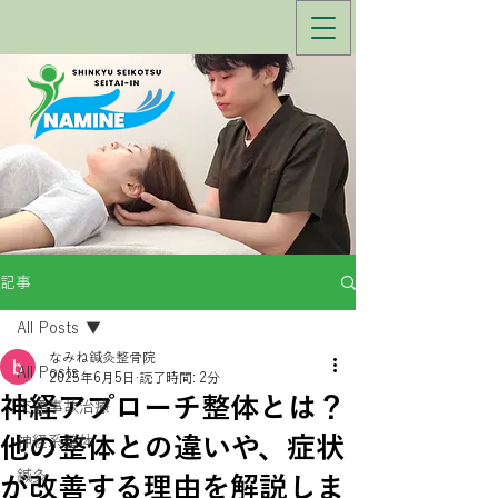
記事
All Posts
なみね鍼灸整骨院
All Posts
2025年6月5日
読了時間: 2分
神経アプローチ整体とは？
交通事故治療
他の整体との違いや、症状
神経系整体
鍼灸
が改善する理由を解説しま