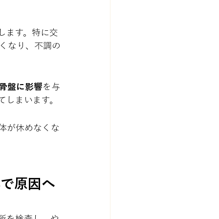
します。特に交
くなり、不調の
骨盤に影響
を与
てしまいます。
体が休めなくな
体で原因へ
所を検査し、や