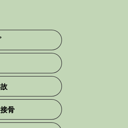
プ
事故
・接骨