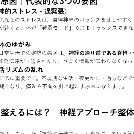
原因｜代表的な3つの要因
精神的ストレス・過緊張）
係などのストレスは、自律神経のバランスを乱しやすく
が続くと、体が「戦闘モード」のままリラックスできな
体のゆがみ
日常生活での姿勢の悪さは、
神経の通り道である脊椎・
神経伝達が圧迫されたり、うまく情報が伝わらなくなっ
生活リズムの乱れ
非常に重要です。不規則な生活・夜更かし・過労などで
鈍くなり、痛みや不調を引き起こす原因になります。
を整えるには？｜神経アプローチ整
では、こうした「神経の伝達エラー」を起こしている箇