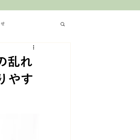
らせ
の乱れ
りやす