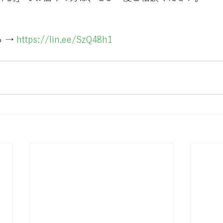
 → 
https://lin.ee/SzQ48h1